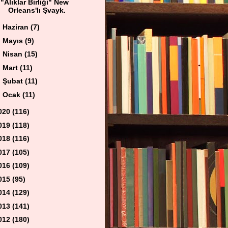
"Alıklar Birliği" New
Orleans'lı Şvayk.
►
Haziran
(7)
►
Mayıs
(9)
►
Nisan
(15)
►
Mart
(11)
►
Şubat
(11)
►
Ocak
(11)
020
(116)
019
(118)
018
(116)
017
(105)
016
(109)
015
(95)
014
(129)
013
(141)
012
(180)