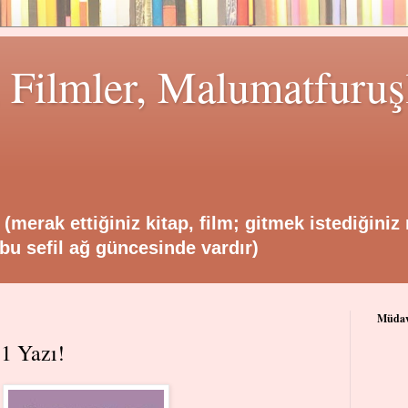
, Filmler, Malumatfuruş
 (merak ettiğiniz kitap, film; gitmek istediğiniz
e bu sefil ağ güncesinde vardır)
Müdav
1 Yazı!