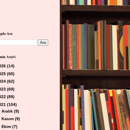
ogda Ara
min Arşivi
026
(14)
025
(60)
024
(62)
023
(69)
022
(89)
021
(104)
►
Aralık
(9)
►
Kasım
(9)
►
Ekim
(7)