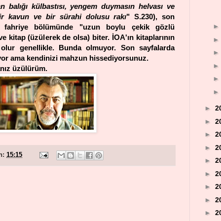
an balığı külbastısı, yengem duymasın helvası ve
bir kavun ve bir sürahi dolusu rakı
" S.230), son
e fahriye bölümünde "uzun boylu çekik gözlü
 kitap (üzülerek de olsa) biter. İOA'ın kitaplarının
 olur genellikle. Bunda olmuyor. Son sayfalarda
yor ama kendinizi mahzun hissediyorsunuz.
nız üzülürüm.
►
2
►
2
►
2
►
2
n:
15:15
►
2
►
2
►
2
►
2
►
2