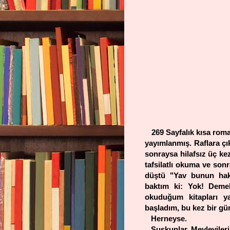
269 Sayfalık kısa roma
yayımlanmış. Raflara çı
sonraysa hilafsız üç k
tafsilatlı okuma ve sonr
düştü "Yav bunun hak
baktım ki: Yok! Deme
okuduğum kitapları y
başladım, bu kez bir gün
Herneyse.
Suskunlar, Mevlevilerin