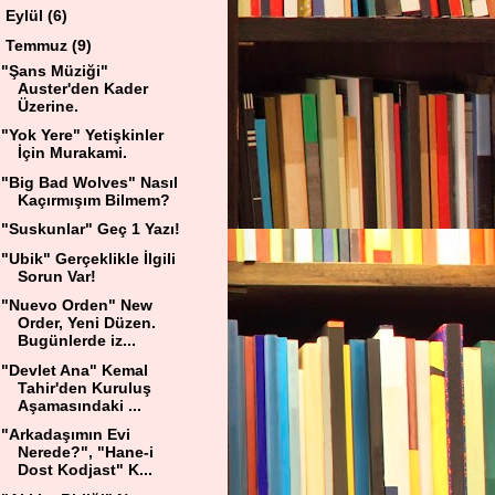
►
Eylül
(6)
▼
Temmuz
(9)
"Şans Müziği"
Auster'den Kader
Üzerine.
"Yok Yere" Yetişkinler
İçin Murakami.
"Big Bad Wolves" Nasıl
Kaçırmışım Bilmem?
"Suskunlar" Geç 1 Yazı!
"Ubik" Gerçeklikle İlgili
Sorun Var!
"Nuevo Orden" New
Order, Yeni Düzen.
Bugünlerde iz...
"Devlet Ana" Kemal
Tahir'den Kuruluş
Aşamasındaki ...
"Arkadaşımın Evi
Nerede?", "Hane-i
Dost Kodjast" K...