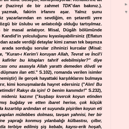
var (hazireyi de bir zahmet
TDK
'dan bakınız.).
 yazmak, fakirin irfanını aşar. Yalnız şunu
üz yazarlarından en sevdiğim, en şetaretli yere
zgü bir üslubu ve anlatıcılığı olduğu tartışılmaz.
bir masal anlatıyor. Misal, Dügâh bölümünde
e Kandid'in yolculuğunu kıyaslayabilirsiniz (Eflatun
udan azade verdiği detaylar kimi zaman tek başınıza
, arada sorduğu sorular zihninizi kurcalar (Misal:
 "Kuran-ı Kerim'i koruyan Allah, Tevrat ve İncil'i
afirler bu kitapları tahrif edebilmişler?" diye
ası onu asasıyla Allah yarattı demeden dövdi ve
üşmanı ilan etti
." S.102), romanda verilen isimler
memiştir) ile gerçek hayattaki karşılıklarını bulmaya
arır, kimi konuşmalarda hayret edersiniz ("
Alın! Bu
timdir! Rakıyı da için! O benim kanımdır!
" S.232),
 mideniz kazınır ("
kuşbaşı kıvırcık koyun etinden
ılmış buğday ve etten ibaret herise, çok küçük
a kızartılıp ardından et suyunda pişirilen koyun eti
 yapılan mülebbes dolması, tavşan yahnisi, her bir
ne yaprağı konmuş yılanbalığı külbastısı, çılbır,
a terbiye edilmiş şiş kebabı, kayısı-erik hoşafı,