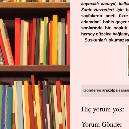
kaymaklı kadayıf, kalk
Zahir Hazretleri için 
sayfalarda adeti üzr
adamdan" bahis geçer ve
sonlarında bir boşluk
herşey güzelce bağlanı
Suskunlar'ı okumazsa
Gönderen
arakolpa
zama
Hiç yorum yok:
Yorum Gönder