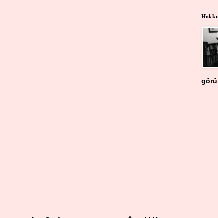
Hakk
görü