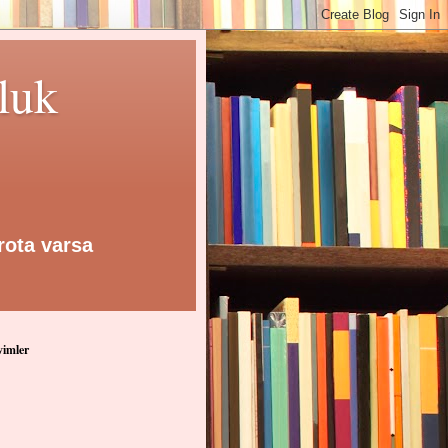
luk
 rota varsa
imler