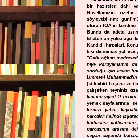
bir hazireleri dahi 
Novellamızın özetini
söyleyebilirim: günüm
oturan İOA'ın kendine ö
Bunda da adeta uzun 
Eflatun'un yolculuğu il
Kandid'i hırpalar). Kon
kıkırdamanıza yol açar
"
Gafil oğlum medresede,
niye koruyamamış da k
sorduğu için kelam hoc
Ümmet-i Muhammed'in d
(ki hiçbiri boşuna veril
çalışırken beyniniz kız
kavunu yiyin! O benim e
yemek sayfalarında ise
kırmızı yahni, kaynat
parçalar halinde ızgarad
külbastısı, patlıcandan
parçasının arasına def
soğan suyunda baharatl