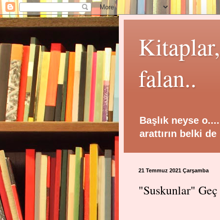
Kitaplar
falan..
Başlık neyse o....
arattırın belki d
21 Temmuz 2021 Çarşamba
"Suskunlar" Geç 