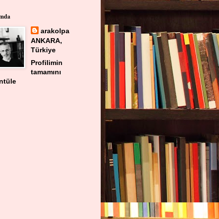
ımda
arakolpa
ANKARA,
Türkiye
Profilimin
tamamını
ntüle