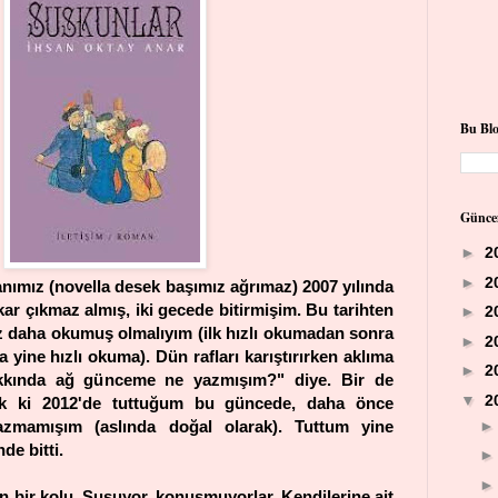
Bu Bl
Günce
►
2
►
2
nımız (novella desek başımız ağrımaz) 2007 yılında
kar çıkmaz almış, iki gecede bitirmişim. Bu tarihten
►
2
ez daha okumuş olmalıyım (ilk hızlı okumadan sonra
►
2
a yine hızlı okuma). Dün rafları karıştırırken aklıma
►
2
kında ağ günceme ne yazmışım?" diye. Bir de
▼
2
k ki 2012'de tuttuğum bu güncede, daha önce
azmamışım (aslında doğal olarak). Tuttum yine
de bitti.
 bir kolu. Susuyor, konuşmuyorlar. Kendilerine ait